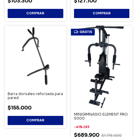
$103.300
$127.100
GRATIS
Barra dorsales reforzada para
pared
$155.000
MINIGIMNASIO ELEMENT PRO
5000
-
41
%
OFF
$689.900
$1.176.000