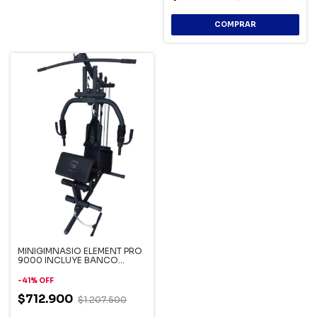
MINIGIMNASIO ELEMENT PRO
9000 INCLUYE BANCO
SCOTT
-
41
%
OFF
$712.900
$1.207.500