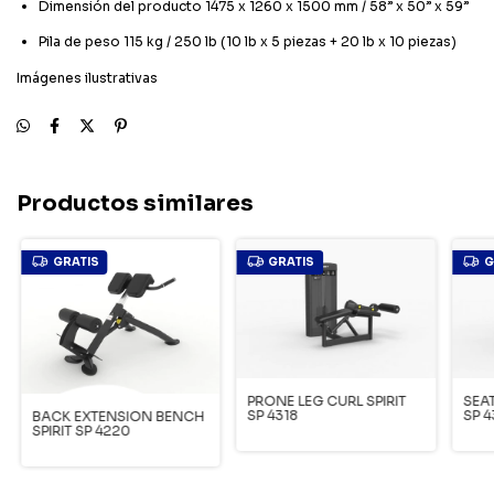
Dimensión del producto 1475 x 1260 x 1500 mm / 58” x 50” x 59”
Pila de peso 115 kg / 250 lb (10 lb x 5 piezas + 20 lb x 10 piezas)
Imágenes ilustrativas
Productos similares
GRATIS
GRATIS
G
PRONE LEG CURL SPIRIT
SEAT
SP 4318
SP 4
BACK EXTENSION BENCH
SPIRIT SP 4220