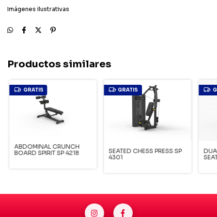
Imágenes ilustrativas
Productos similares
GRATIS
GRATIS
G
ABDOMINAL CRUNCH
SEATED CHESS PRESS SP
DUA
BOARD SPIRIT SP 4218
4301
SEAT
433